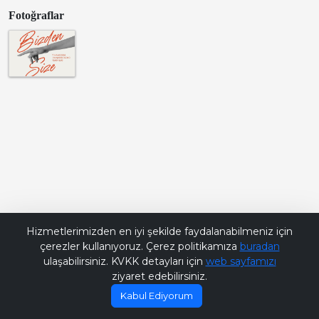
Fotoğraflar
Bana Soru Sor | Ask Me
Hizmetlerimizden en iyi şekilde faydalanabilmeniz için
çerezler kullanıyoruz. Çerez politikamıza
buradan
ulaşabilirsiniz. KVKK detayları için
web sayfamızı
ziyaret edebilirsiniz.
Kabul Ediyorum