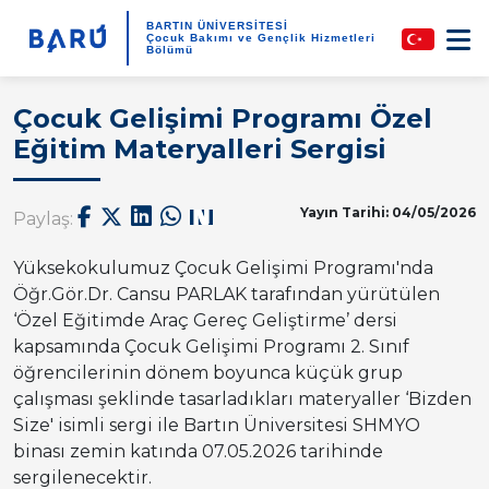
BARTIN ÜNİVERSİTESİ
Çocuk Bakımı ve Gençlik Hizmetleri
Bölümü
Çocuk Gelişimi Programı Özel
Eğitim Materyalleri Sergisi
Yayın Tarihi: 04/05/2026
Paylaş:
Yüksekokulumuz Çocuk Gelişimi Programı'nda
Öğr.Gör.Dr. Cansu PARLAK tarafından yürütülen
‘Özel Eğitimde Araç Gereç Geliştirme’ dersi
kapsamında Çocuk Gelişimi Programı 2. Sınıf
öğrencilerinin dönem boyunca küçük grup
çalışması şeklinde tasarladıkları materyaller ‘Bizden
Size' isimli sergi ile Bartın Üniversitesi SHMYO
binası zemin katında 07.05.2026 tarihinde
sergilenecektir.