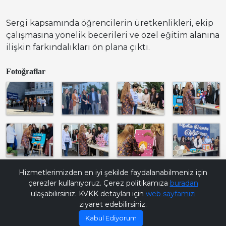
Sergi kapsamında öğrencilerin üretkenlikleri, ekip
çalışmasına yönelik becerileri ve özel eğitim alanına
ilişkin farkındalıkları ön plana çıktı.
Fotoğraflar
Bana Soru Sor | Ask Me
Hizmetlerimizden en iyi şekilde faydalanabilmeniz için
çerezler kullanıyoruz. Çerez politikamıza
buradan
ulaşabilirsiniz. KVKK detayları için
web sayfamızı
ziyaret edebilirsiniz.
Kabul Ediyorum